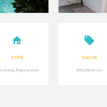




TYPE
VALUE
lla Deluxe, Majestic Views
$995,000 all incl.