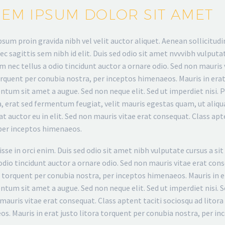
EM IPSUM DOLOR SIT AMET
sum proin gravida nibh vel velit auctor aliquet. Aenean sollicitudi
ec sagittis sem nibh id elit. Duis sed odio sit amet nvvvibh vulpu
am nec tellus a odio tincidunt auctor a ornare odio. Sed non mauris 
orquent per conubia nostra, per inceptos himenaeos. Mauris in erat 
tum sit amet a augue. Sed non neque elit. Sed ut imperdiet nis
, erat sed fermentum feugiat, velit mauris egestas quam, ut aliqua
t auctor eu in elit. Sed non mauris vitae erat consequat. Class apt
per inceptos himenaeos.
sse in orci enim. Duis sed odio sit amet nibh vulputate cursus a 
 odio tincidunt auctor a ornare odio. Sed non mauris vitae erat cons
a torquent per conubia nostra, per inceptos himenaeos. Mauris in er
tum sit amet a augue. Sed non neque elit. Sed ut imperdiet nisi. Se
mauris vitae erat consequat. Class aptent taciti sociosqu ad litor
s. Mauris in erat justo litora torquent per conubia nostra, per i