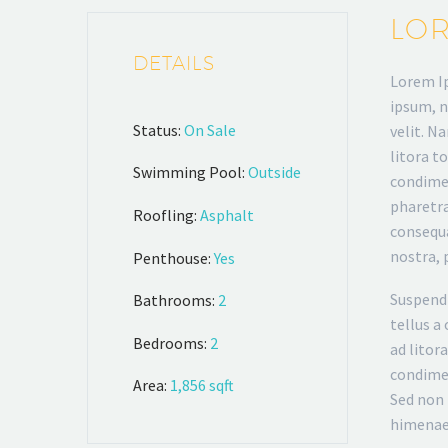
LOR
DETAILS
Lorem Ip
ipsum, n
Status:
On Sale
velit. N
litora t
Swimming Pool:
Outside
condimen
pharetra
Roofling:
Asphalt
consequa
nostra, 
Penthouse:
Yes
Suspendi
Bathrooms:
2
tellus a
Bedrooms:
2
ad litor
condimen
Area:
1,856 sqft
Sed non 
himenaeo