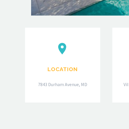


LOCATION
7843 Durham Avenue, MD
Vi