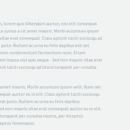
n, lorem quis bibendum auctor, nisi elit consequat
tate cursus a sit amet mauris. Morbi accumsan ipsum
vitae erat consequat. Class aptent taciti sociosqu ad
justo. Nullam ac urna eu felis dapibus elit set
i. Proin condimentum fermentum nunc. Etiam
m massa nisl quis neque. . Sed non mauris vitae erat
ent taciti sociosqu ad litora torquent per conubia
sit amet mauris. Morbi accumsan ipsum velit. Nam nec
equat auctor eu in elit. Class aptent taciti sociosqu
at justo. Nullam ac urna eu felis dapibus
d non mauris vitae erat consequat auctor eu in elit.
a torquent per conubia nostra, per inceptos
nceptos himenaeos.