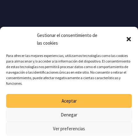
Gestionar el consentimiento de
las cookies
Para ofrecer las mejores experiencias, utilizamos tecnologías como las cookies
para almacenar y/o acceder a la información del dispositivo. El consentimiento
de estas tecnologías nos permitirá procesar datos como el comportamiento de
navegación o las identificaciones únicas en este sitio. No consentir o retirar el
consentimiento, puede afectar negativamente a ciertas características y
funciones.
APARTADO LEGAL
Aceptar
Aviso Legal
Política de Privacidad
Denegar
Política de Cookies
Ver preferencias
Términos y condiciones